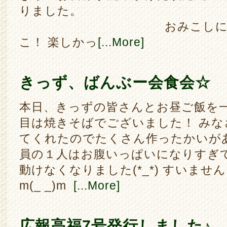
りました
おみこしに盆踊り、
こ！ 楽しかっ
[...More]
きっず、ばんぶー会食会☆
本日、きっずの皆さんとお昼ご飯を一
目は焼きそばでございました！ み
てくれたのでたくさん作ったかいが
員の１人はお腹いっぱいになりすぎ
動けなくなりました(*_*) すいま
m(_ _)m
[...More]
広報高福7号発行しました♪