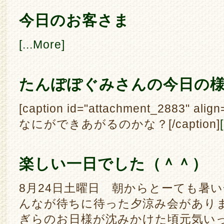
今日のお客さま
[...More]
たんぽぽぐみさんの今日の
[caption id="attachment_2883" align
なにができあがるのかな？[/caption]
楽しい一日でした（＾＾）
8月24日土曜日 朝からとーても暑
んなが待ちに待った夕涼み会があり
ぎらのお日様が沈みかけた頃元気い