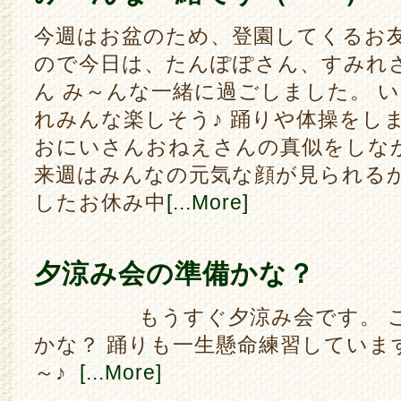
今週はお盆のため、登園してくるお友
ので今日は、たんぽぽさん、すみれ
ん み～んな一緒に過ごしました。 
れみんな楽しそう♪ 踊りや体操をし
おにいさんおねえさんの真似をしな
来週はみんなの元気な顔が見られるか
したお休み中
[...More]
夕涼み会の準備かな？
もうすぐ夕涼み会です。 この
かな？ 踊りも一生懸命練習しています 
～♪
[...More]