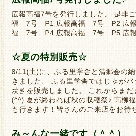
広報高福7号を発行しました。 是非ご覧く
福 7号 P1 広報高福 7号 P2 広
福 7号 P4 広報高福 7号 P5 広
☆夏の特別販売☆
8/11(土)に、ふる里学舎と清郷会
きました。 ふる里学舎ではじゃがバ
焼きを販売しました。 これからまだ
(^^) 夏が終われば秋の収穫祭♪ 高
も行きます！皆さんのご来店をお待ち
み～んな一緒です（＾＾）