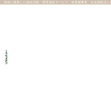
地域に根差した福祉活動 障害福祉サービス 保育園事業 社会福祉法人
1
2
3
4
5