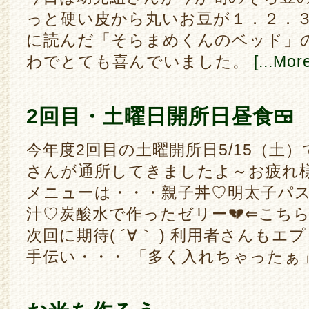
っと硬い皮から丸いお豆が１．２．３
に読んだ「そらまめくんのベッド」
わでとても喜んでいました。
[...Mor
2回目・土曜日開所日昼食🍱
今年度2回目の土曜開所日5/15（土）で
さんが通所してきましたよ～お疲れ様で
メニューは・・・親子丼♡明太子パ
汁♡炭酸水で作ったゼリー💔⇐こちらチョッ
次回に期待( ´∀｀ ) 利用者さんも
手伝い・・・ 「多く入れちゃったぁ