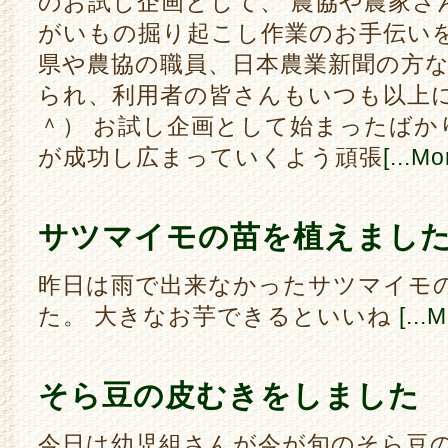
のお試し企画として、 農協や農家さ
がいもの掘り起こし作業のお手伝い
県や農協の職員、日本農業新聞の方
られ、利用者の皆さんもいつも以上
＾） お試し企画として始まったばか
が成功し広まっていくよう頑張
[...Mo
サツマイモの苗を植えまし
昨日は雨で出来なかったサツマイモ
た。 大きなお芋できるといいね
[...
そら豆の皮むきをしました
今日は幼児組さんが今が旬のそら豆