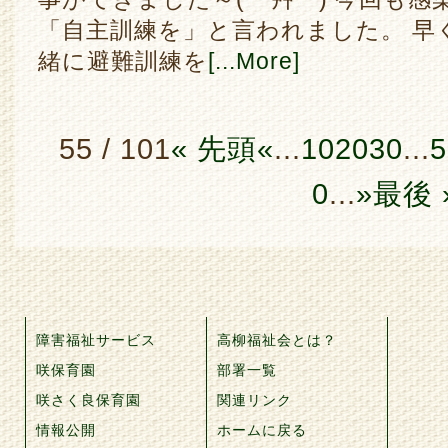
「自主訓練を」と言われました。 早
緒に避難訓練を
[...More]
55 / 101
« 先頭
«
...
10
20
30
...
5
0
...
»
最後 
障害福祉サービス
高柳福祉会とは？
咲保育園
部署一覧
咲さく良保育園
関連リンク
情報公開
ホームに戻る