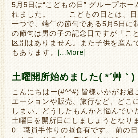
5月5日は“こどもの日” グループホ
れました。 こどもの日とは、日
一つで、端午の節句である5月5日に
の節句は男の子の記念日ですが「こ
区別はありません。また子供を産ん
もあります。
[...More]
土曜開所始めました( *´艸｀)
こんにちはー(#^^#) 皆様いかがお
エーションや販売、旅行など、どこ
しまい、どうしたもんかと悩んでいた
土曜日を開所日にしましょうとなりまし
0 職員手作りの昼食有です。 前の