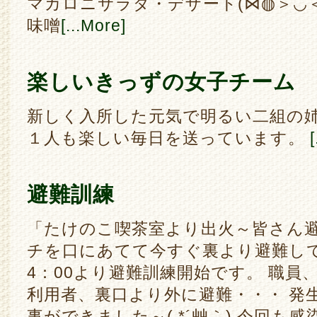
マカロニサラダ・デザート(⋈◍＞◡＜
味噌
[...More]
楽しいきっずの女子チーム
新しく入所した元気で明るい二組の姉
１人も楽しい毎日を送っています。
避難訓練
「たけのこ喫茶室より出火～皆さん
チを口にあてて今すぐ裏より避難してく
4：00より避難訓練開始です。 職員
利用者、裏口より外に避難・・・ 発
事ができました～( *´艸｀) 今回も