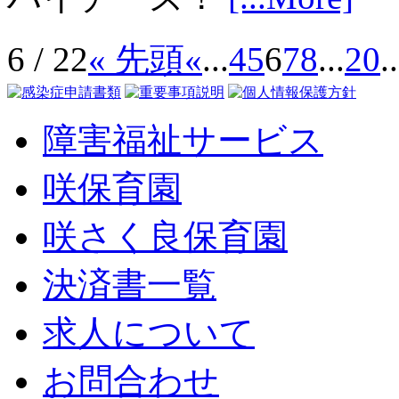
6 / 22
« 先頭
«
...
4
5
6
7
8
...
20
..
障害福祉サービス
咲保育園
咲さく良保育園
決済書一覧
求人について
お問合わせ