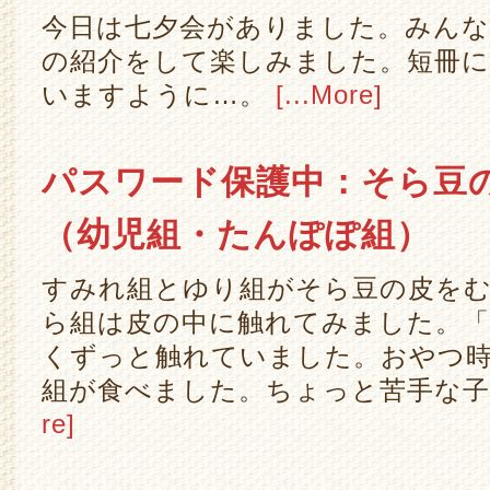
今日は七夕会がありました。みん
の紹介をして楽しみました。短冊
いますように…。
[...More]
パスワード保護中：そら豆
（幼児組・たんぽぽ組）
すみれ組とゆり組がそら豆の皮を
ら組は皮の中に触れてみました。
くずっと触れていました。おやつ
組が食べました。ちょっと苦手な
re]