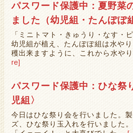
パスワード保護中：夏野菜
ました（幼児組・たんぽぽ
「ミニトマト・きゅうり・なす・
幼児組が植え、たんぽぽ組は水や
穫出来ますように、これから水や
re]
パスワード保護中：ひな祭
児組〉
今日はひな祭り会を行いました。製
ズ、ひな祭り玉入れを行いました