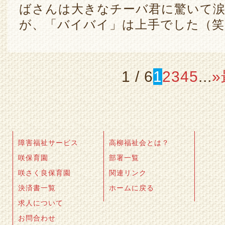
ばさんは大きなチーバ君に驚いて
が、「バイバイ」は上手でした（
1 / 6
1
2
3
4
5
...
»
障害福祉サービス
高柳福祉会とは？
咲保育園
部署一覧
咲さく良保育園
関連リンク
決済書一覧
ホームに戻る
求人について
お問合わせ