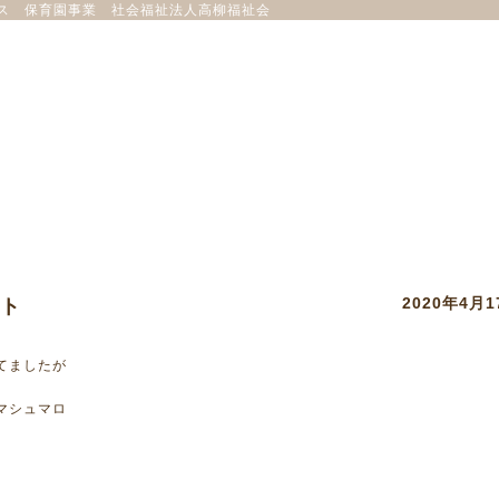
ス 保育園事業 社会福祉法人高柳福祉会
2020年4月1
ト
てましたが
マシュマロ